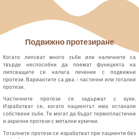
Подвижно протезиране
Когато липсват много зъби или наличните са
твърде неспособни да поемат функцията на
липсващите се налага лечение с подвижни
протези. Вариантите са два – частични или тотални
протези.
Частичните протези се задържат с куки.
Изработват се, когато пациентът има останали
собствени зъби. Те могат да бъдат термопластични
и акрилни протези с метални кукички.
Тоталните протези се изработват при пациенти без