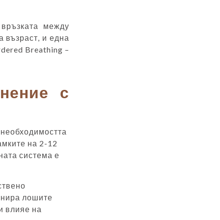
 връзката между
а възраст, и една
dered Breathing –
внение с
е
и необходимостта
амките на 2-12
ната система е
ествено
инира лошите
и влияе на