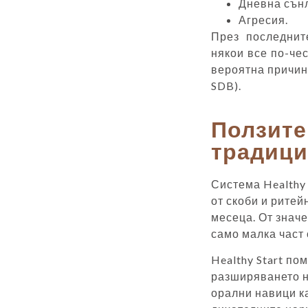
Дневна сън
Агресия.
През последнит
някои все по-чес
вероятна причина
SDB).
Ползите
традици
Система Healthy
от скоби и ритей
месеца. От значе
само малка част 
Healthy Start по
разширяването н
орални навици к