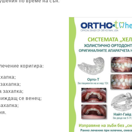
ушения по време на сън.
лечение коригира:
хапка;
захапка;
 захапка;
виждащ се венец;
захапка;
ия.