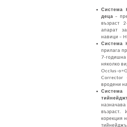
Система
деца
– пре
възраст 2
апарат з
навици – H
Система
H
прилага пр
7-годишна
няколко ви
Occlus-o=
Corrector
вродени на
Система
тийнейдж
назначава
възраст.
корекция н
тийнейдж