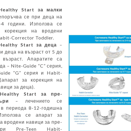
Healthy Start
за малки
поръчва се при деца на
-4 години. Използва се
а корекция на вродени
abit-Corrector Toddler.
ealthy Start
за деца
–
и деца на възраст от 5 до
 възраст. Апаратите са
да – Nite-Guide “C” серия,
Guide “G” серия и Habit-
 (апарат за корекция на
вици за деца).
Healthy Start
за пре-
ъри
– лечението се
 в периода 8-12-годишна
 Използва се апарат за
а вродени навици за пре-
ъри Pre-Teen Habit-