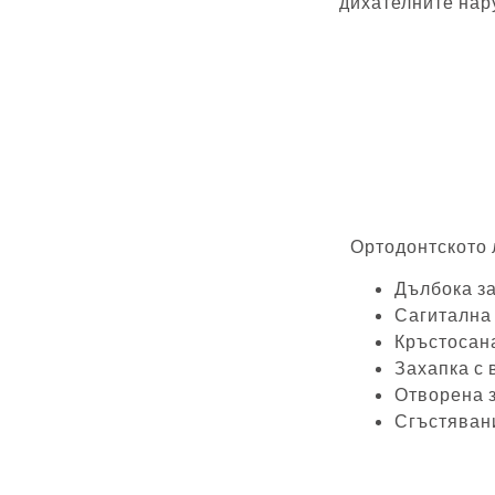
дихателните нар
Ортодонтското 
Дълбока за
Сагитална 
Кръстосана
Захапка с 
Отворена 
Сгъстяван