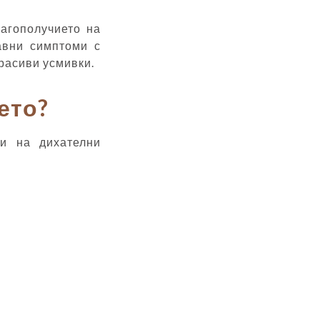
лагополучието на
авни симптоми с
красиви усмивки.
вето?
ми на дихателни