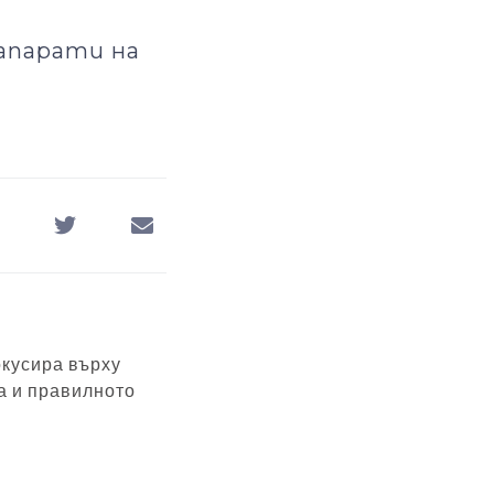
 апарати на
окусира върху
а и правилното