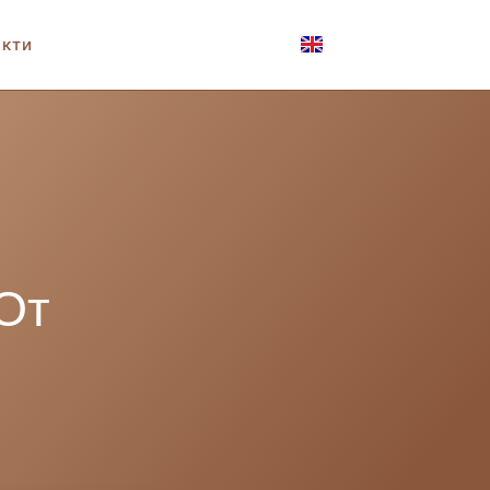
акти
 От