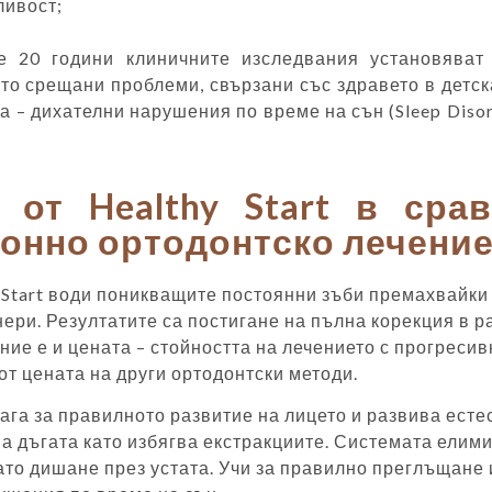
ливост;
е 20 години клиничните изследвания установяват
то срещани проблеми, свързани със здравето в детск
 – дихателни нарушения по време на сън (Sleep Disor
 от Healthy Start в сра
онно ортодонтско лечени
 Start води поникващите постоянни зъби премахвайк
нери. Резултатите са постигане на пълна корекция в р
ние е и цената – стойността на лечението с прогресив
от цената на други ортодонтски методи.
мага за правилното развитие на лицето и развива ест
а дъгата като избягва екстракциите. Системата елим
ато дишане през устата. Учи за правилно преглъщане 