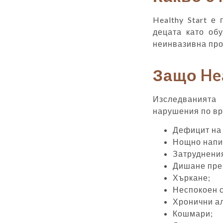
Healthy Start е
децата като об
неинвазивна про
Защо Hea
Изследванията 
нарушения по вр
Дефицит на
Нощно напи
Затруднения
Дишане през
Хъркане;
Неспокоен 
Хронични а
Кошмари;