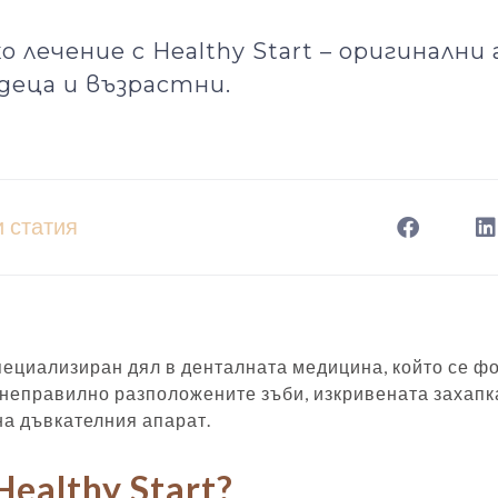
лечение с Healthy Start – оригинални
 деца и възрастни.
 статия
пециализиран дял в денталната медицина, който се ф
 неправилно разположените зъби, изкривената захапк
а дъвкателния апарат.
Healthy Start?