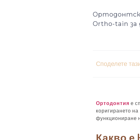
Ортодонтско 
Ortho-tain за
Споделете тази
Ортодонтия
е с
коригирането на
функциониране н
Какво е 