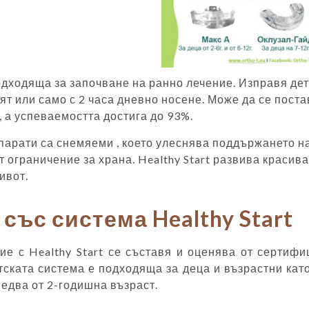
подходяща за започване на ранно лечение. Изправя дет
ят или само с 2 часа дневно носене. Може да се поста
, а успеваемостта достига до 93%.
парати са снемяеми , което улеснява поддържането н
т ограничение за храна. Healthy Start развива красива
ивот.
със система Healthy Start
ие с Healthy Start се съставя и оценява от сертиф
тската система е подходяща за деца и възрастни кат
едва от 2-годишна възраст.