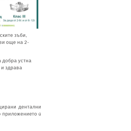
ските зъби,
ви още на 2-
а добра устна
 и здрава
ицирани дентални
о приложението ú