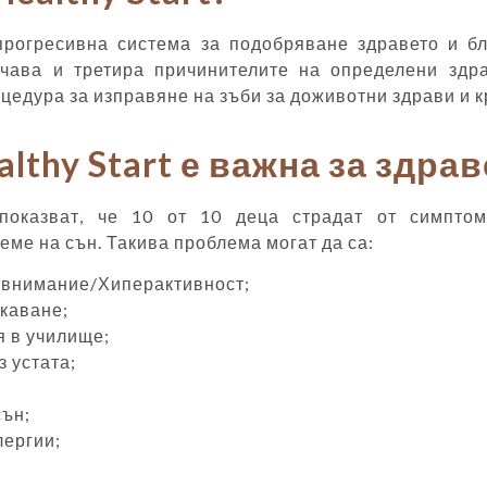
 прогресивна система за подобряване здравето и б
учава и третира причинителите на определени здр
цедура за изправяне на зъби за доживотни здрави и 
lthy Start е важна за здра
показват, че 10 от 10 деца страдат от симпто
еме на сън. Такива проблема могат да са:
 внимание/Хиперактивност;
каване;
 в училище;
 устата;
сън;
лергии;